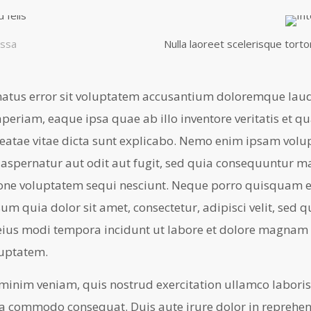
ssa
Nulla laoreet scelerisque tortor 
natus error sit voluptatem accusantium doloremque lau
periam, eaque ipsa quae ab illo inventore veritatis et qu
beatae vitae dicta sunt explicabo. Nemo enim ipsam vol
t aspernatur aut odit aut fugit, sed quia consequuntur m
ione voluptatem sequi nesciunt. Neque porro quisquam e
m quia dolor sit amet, consectetur, adipisci velit, sed 
us modi tempora incidunt ut labore et dolore magnam
luptatem.
minim veniam, quis nostrud exercitation ullamco laboris 
ea commodo consequat. Duis aute irure dolor in reprehen