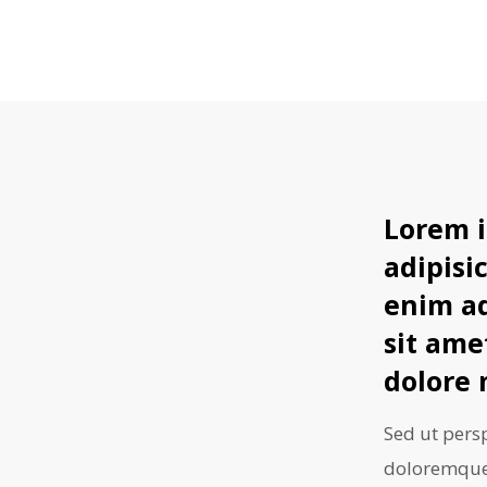
Lorem i
adipisi
enim ad
sit ame
dolore 
Sed ut pers
doloremque 