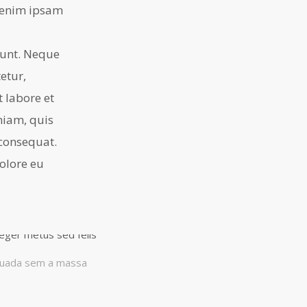
o enim ipsam
iunt. Neque
etur,
 labore et
iam, quis
 consequat.
dolore eu
uada sem a massa