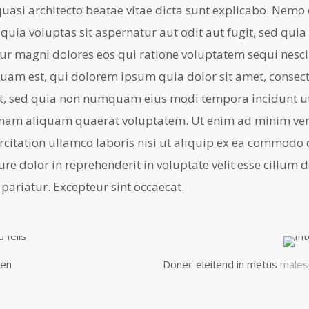
t quasi architecto beatae vitae dicta sunt explicabo. Nem
quia voluptas sit aspernatur aut odit aut fugit, sed quia
r magni dolores eos qui ratione voluptatem sequi nesc
uam est, qui dolorem ipsum quia dolor sit amet, consect
lit, sed quia non numquam eius modi tempora incidunt ut
nam aliquam quaerat voluptatem. Ut enim ad minim ven
rcitation ullamco laboris nisi ut aliquip ex ea commodo
ure dolor in reprehenderit in voluptate velit esse cillum 
 pariatur. Excepteur sint occaecat.
ien
Donec eleifend in metus
males