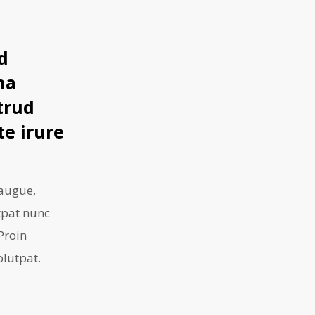
d
na
trud
te irure
 augue,
utpat nunc
Proin
olutpat.