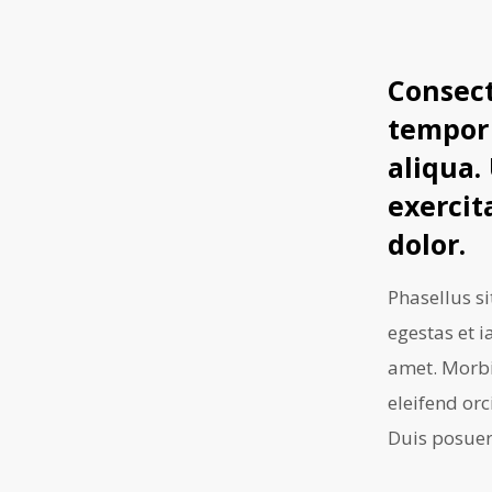
Consect
tempor 
aliqua.
exercit
dolor.
Phasellus s
egestas et i
amet. Morbi
eleifend orc
Duis posuer