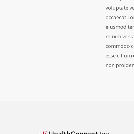
voluptate ve
occaecat.Lo
eiusmod tem
minim venia
commodo con
esse cillum 
non proident