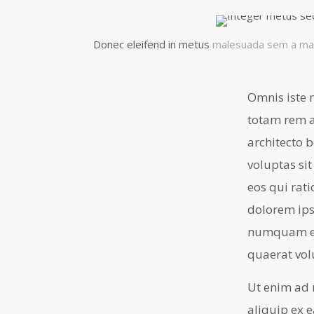
Donec eleifend in metus
malesuada sem a ma
Omnis iste 
totam rem a
architecto 
voluptas si
eos qui rat
dolorem ipsu
numquam ei
quaerat vo
Ut enim ad 
aliquip ex 