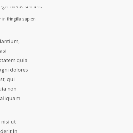
in fringilla sapien
dantium,
asi
uptatem quia
agni dolores
st, qui
quia non
 aliquam
nisi ut
derit in