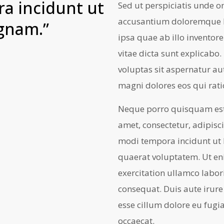
a incidunt ut
Sed ut perspiciatis unde o
accusantium doloremque 
gnam.”
ipsa quae ab illo inventore
vitae dicta sunt explicab
voluptas sit aspernatur au
magni dolores eos qui rat
Neque porro quisquam est,
amet, consectetur, adipisc
modi tempora incidunt ut
quaerat voluptatem. Ut e
exercitation ullamco labor
consequat. Duis aute irure 
esse cillum dolore eu fugia
occaecat.