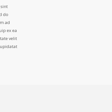
 sint
ed do
im ad
uip ex ea
ate velit
cupidatat