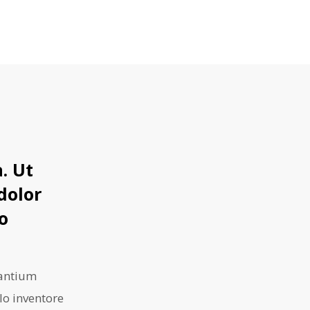
. Ut
dolor
do
santium
o inventore